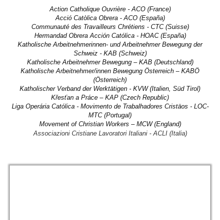
Action Catholique Ouvrière - ACO (France)
Our Actions
Acció Catòlica Obrera - ACO (España)
Communauté des Travailleurs Chrétiens - CTC (Suisse)
Our Themes
Hermandad Obrera Acción Católica - HOAC (España)
Katholische Arbeitnehmerinnen- und Arbeitnehmer Bewegung der
Publications
Schweiz - KAB (Schweiz)
Katholische Arbeitnehmer Bewegung – KAB (Deutschland)
Archived articles
Katholische Arbeitnehmer/innen Bewegung Österreich – KABÖ
(Österreich)
Contact Us
Katholischer Verband der Werktätigen - KVW (Italien, Süd Tirol)
Křesťan a Práce – KAP (Czech Republic)
Liga Operária Católica - Movimento de Trabalhadores Cristäos - LOC-
MTC (Portugal)
Movement of Christian Workers – MCW (England)
Associazioni Cristiane Lavoratori Italiani - ACLI (Italia)