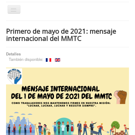
Cambiar
navegación
Primero de mayo de 2021: mensaje
¿Quiénes somos?
internacional del MMTC
¿Qué hacemos?
Detalles
Temas
También disponible:
Publicaciones
Artículos archivados
Contacto