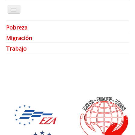
Cambiar
navegación
Pobreza
¿Quiénes somos?
Migración
¿Qué hacemos?
Trabajo
Temas
Publicaciones
Artículos archivados
Contacto